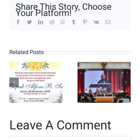
Share This Story, Choose
Your Platform!
facebook
twitter
linkedin
reddit
whatsapp
tumblr
pinterest
vk
Email
Puncak
Perayaan
Turut
Related Posts
Ulang
Berduka
Tahun
untuk
IKDKI
Bapak
Ditandai
Alfons B.
dengan
Say
Dialog
Leave A Comment
Nasional
Comment