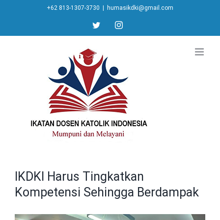
Skip
+62 813-1307-3730
|
humasikdki@gmail.com
to
twitter
instagram
content
IKDKI Harus Tingkatkan
Kompetensi Sehingga Berdampak