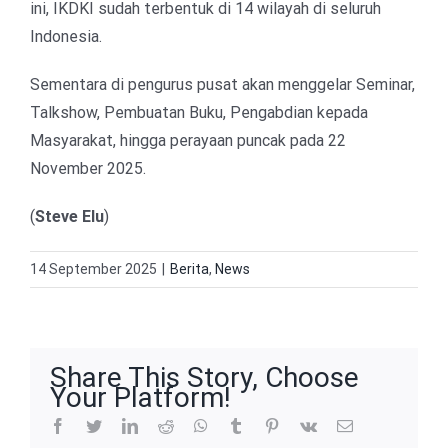
ini, IKDKI sudah terbentuk di 14 wilayah di seluruh
Indonesia.
Sementara di pengurus pusat akan menggelar Seminar,
Talkshow, Pembuatan Buku, Pengabdian kepada
Masyarakat, hingga perayaan puncak pada 22
November 2025.
(
Steve Elu
)
14 September 2025
|
Berita
,
News
Share This Story, Choose
Your Platform!
facebook
twitter
linkedin
reddit
whatsapp
tumblr
pinterest
vk
Email