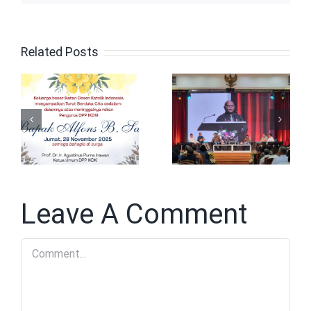
Puncak
Perayaan
Turut
Related Posts
Ulang
Berduka
Tahun
untuk
IKDKI
Bapak
Ditandai
Alfons B.
dengan
Say
Dialog
Leave A Comment
Nasional
Comment