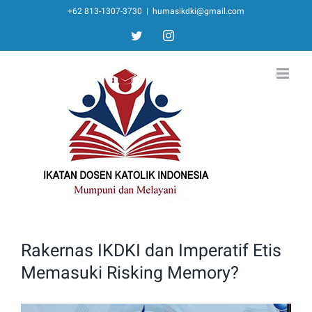
Skip
+62 813-1307-3730
|
humasikdki@gmail.com
to
twitter
instagram
content
Rakernas IKDKI dan Imperatif Etis
Memasuki Risking Memory?