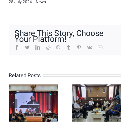
28 July 2024
|
News
Share This Story, Choose
Your Platform!
facebook
twitter
linkedin
reddit
whatsapp
tumblr
pinterest
vk
Email
Puncak
DPP IKDKI
Perayaan
Audiensi
Related Posts
Ulang
dengan
Tahun
Menteri
IKDKI
HAK,
Ditandai
Jelang
dengan