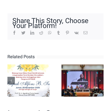
Share This Story, Choose
Your Platform!
facebook
twitter
linkedin
reddit
whatsapp
tumblr
pinterest
vk
Email
Puncak
Perayaan
Turut
Related Posts
Ulang
Berduka
Tahun
untuk
IKDKI
Bapak
Ditandai
Alfons B.
dengan
Say
Dialog