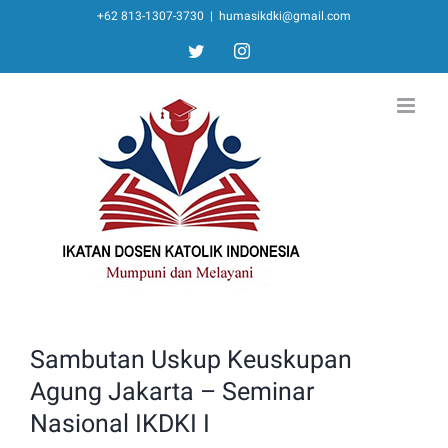
Skip
+62 813-1307-3730
|
humasikdki@gmail.com
to
twitter
instagram
content
Sambutan Uskup Keuskupan
Agung Jakarta – Seminar
Nasional IKDKI I