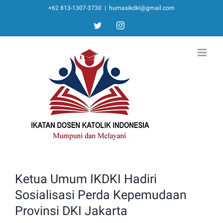
Skip
+62 813-1307-3730
|
humasikdki@gmail.com
to
twitter
instagram
content
Ketua Umum IKDKI Hadiri
Sosialisasi Perda Kepemudaan
Provinsi DKI Jakarta